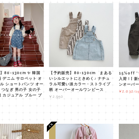
80-130cm ✨ 韓国
【予約販売】80-130cm まある
15%off
柄 デニム サロペット オ
いシルエットにときめく♪ ナチュ
入荷！[ 新
ル ショートパンツ オー
ラル可愛い淡カラー・ストライプ
ンオーバー
 つなぎ 男の子 女の子
柄 オーバーオールワンピース
¥2,032
(1
服 カジュアル ブルー ブ
¥2,950