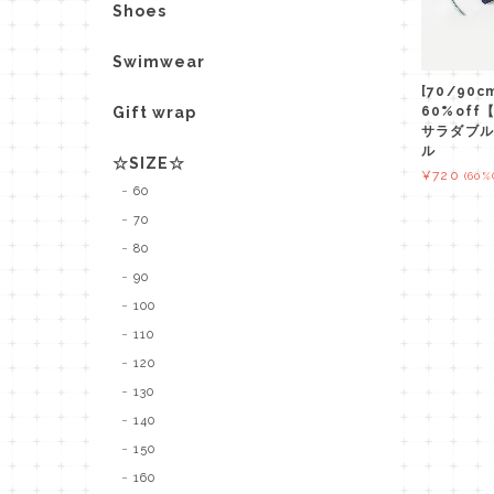
Shoes
Swimwear
[70/90
Gift wrap
60%of
サラダブル
ル
☆SIZE☆
¥720
(60%
60
70
80
90
100
110
120
130
140
150
160