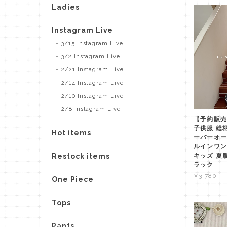
Ladies
Instagram Live
3/15 Instagram Live
3/2 Instagram Live
2/21 Instagram Live
2/14 Instagram Live
2/10 Instagram Live
2/8 Instagram Live
【予約販売】
子供服 総
Hot items
ーバーオー
ルインワン
Restock items
キッズ 夏
ラック
¥3,780
One Piece
Tops
Pants