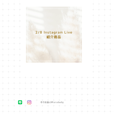
©子供服のMurababy