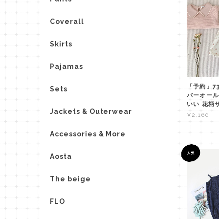
Coverall
Skirts
Pajamas
「予約」73
Sets
バーオール
いい 花柄
Jackets & Outerwear
¥2,160
Accessories & More
Aosta
The beige
FLO