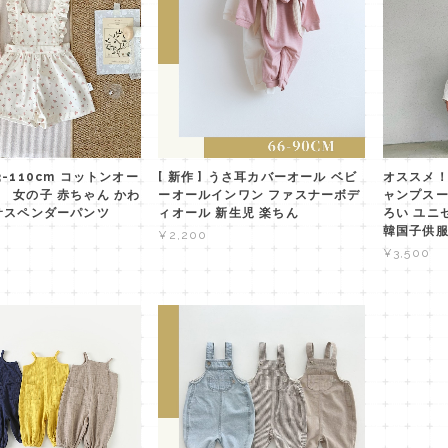
-110cm コットンオー
[ 新作 ] うさ耳カバーオール ベビ
オススメ
 女の子 赤ちゃん かわ
ーオールインワン ファスナーボデ
ャンプスー
サスペンダーパンツ
ィオール 新生児 楽ちん
ろい ユニ
韓国子供
¥2,200
¥3,500