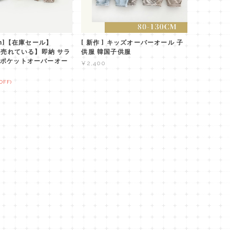
cm]【在庫セール】
[ 新作 ] キッズオーバーオール 子
f【売れている】即納 サラ
供服 韓国子供服
ポケットオーバーオー
¥2,400
OFF)