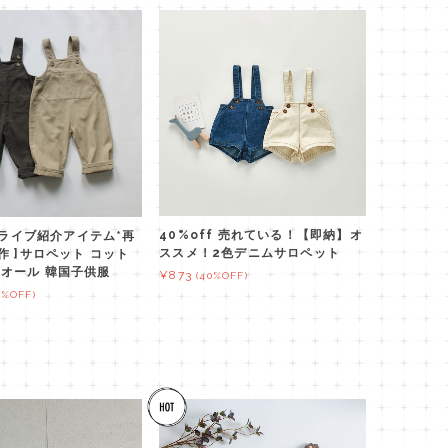
40%off 売れている！【即納】オ
 *ライブ紹介アイテム*再
ススメ！2色デニムサロペット
作 ]サロペット コット
オール 韓国子供服
¥873
(40%OFF)
5%OFF)