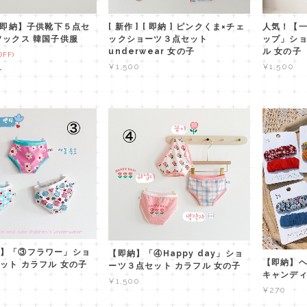
f【即納】子供靴下５点セ
[ 新作 ] [ 即納 ] ピンクくま×チェ
人気！【
ソックス 韓国子供服
ックショーツ３点セット
ップ」ショ
underwear 女の子
ル 女の子
OFF)
¥1,500
¥1,500
T
】「③フラワー」ショ
【即納】「④Happy day」ショ
【即納】ヘ
ット カラフル 女の子
ーツ３点セット カラフル 女の子
キャンディ
¥1,500
¥270