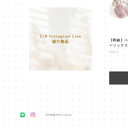
【即納】ベ
ーソックス
¥570
©子供服のMurababy