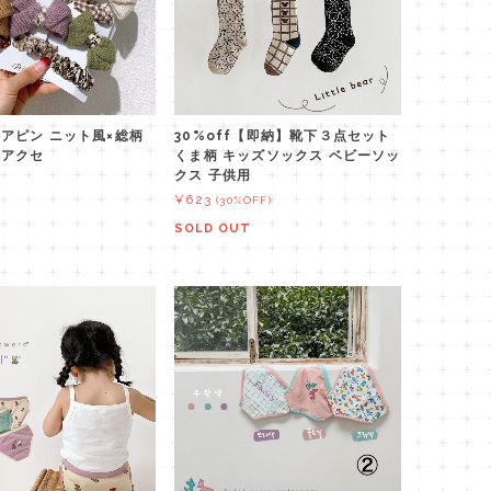
アピン ニット風×総柄
30%off【即納】靴下３点セット
アアクセ
くま柄 キッズソックス ベビーソッ
クス 子供用
¥623
(30%OFF)
SOLD OUT