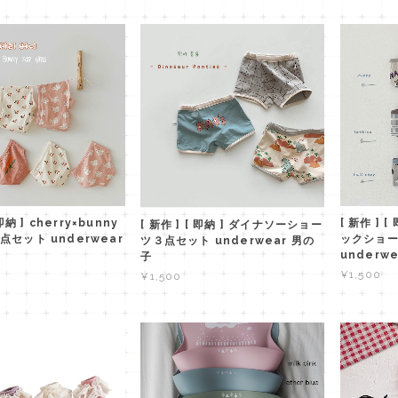
[ 新作 ] 
 即納 ] cherry×bunny
[ 新作 ] [ 即納 ] ダイナソーショー
ックショ
セット underwear
ツ３点セット underwear 男の
underw
子
¥1,500
¥1,500