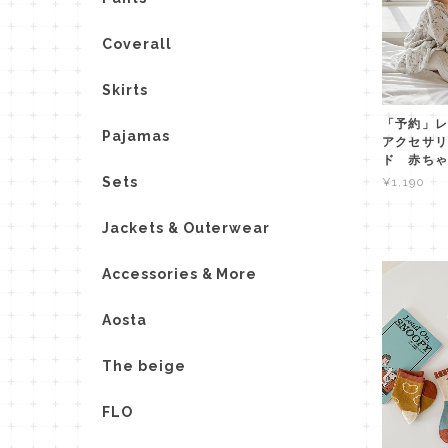
Coverall
Skirts
「予約」レ
Pajamas
アクセサリ
ド 赤ちゃ
Sets
¥1,190
Jackets & Outerwear
Accessories & More
Aosta
The beige
FLO