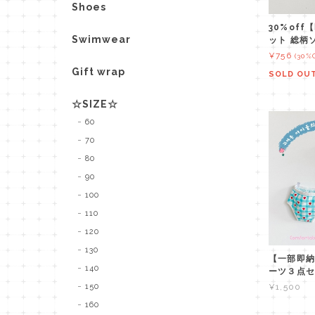
Shoes
30%of
Swimwear
ット 総柄
¥756
(30%
Gift wrap
SOLD OU
☆SIZE☆
60
70
80
90
100
110
120
130
【一部即納
140
ーツ３点セ
150
¥1,500
160