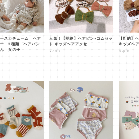
ースカチューム ヘア
人気！【即納】ヘアピン×ゴムセッ
【即納】ヘ
ー 2種類 ヘアバン
ト キッズヘアアクセ
キッズヘ
ん 女の子
¥400
¥400