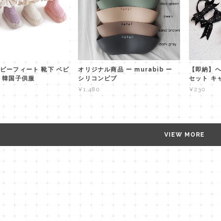
ビーフィート 靴下 ベビ
オリジナル商品 ー murabib ー
【即納】ヘ
 韓国子供服
シリコンビブ
セット キ
¥1,480
¥230
VIEW MORE