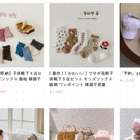
f【即納】子供靴下４点セ
[ 新作 ] [ かわいい ] ウサギ花柄子
「予約」5
ズソックス 無地 韓国子
供靴下５点セット キッズソックス
¥1,008
総柄 ワンポイント 韓国子供服
¥1,180
OFF)