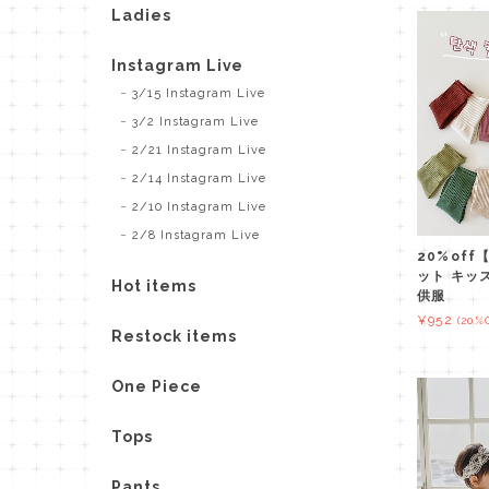
Ladies
Instagram Live
3/15 Instagram Live
3/2 Instagram Live
2/21 Instagram Live
2/14 Instagram Live
2/10 Instagram Live
2/8 Instagram Live
20%of
ット キッ
Hot items
供服
¥952
(20%
Restock items
One Piece
Tops
Pants