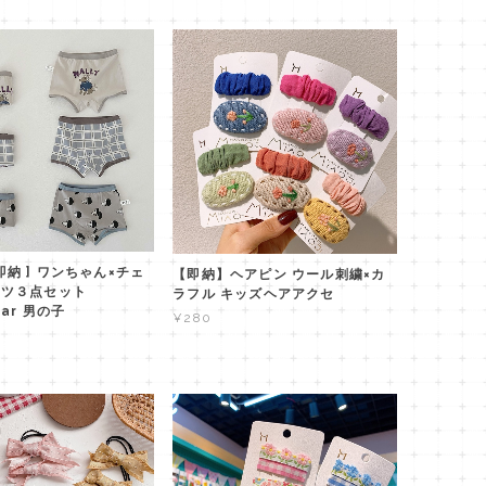
[ 即納 ] ワンちゃん×チェ
【即納】ヘアピン ウール刺繍×カ
ーツ３点セット
ラフル キッズヘアアクセ
ear 男の子
¥280