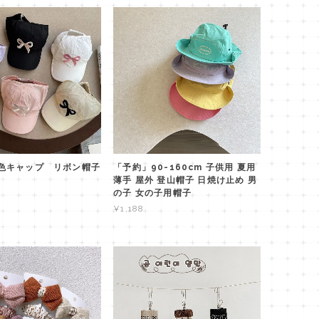
色キャップ リボン帽子
「予約」90-160cm 子供用 夏用
薄手 屋外 登山帽子 日焼け止め 男
の子 女の子用帽子
¥1,188