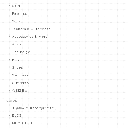
Skirts
Pajamas
Sets
Jackets & Outerwear
Accessories & More
Aosta
The beige
FLO
Shoes
Swimwear
Gift wrap
☆SIZE☆
GUIDE
子供服のMurababyについて
BLOG
MEMBERSHIP