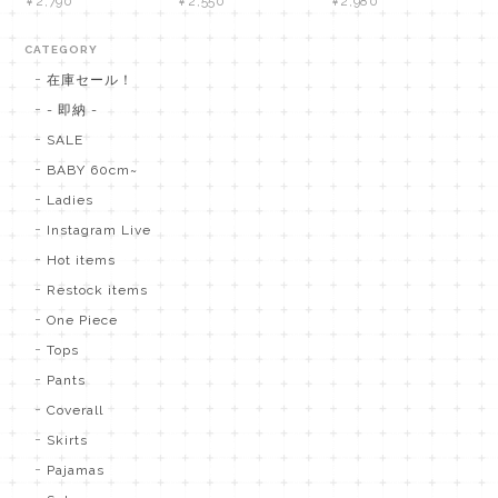
¥2,790
¥2,550
¥2,980
CATEGORY
在庫セール！
- 即納 -
SALE
BABY 60cm~
Ladies
Instagram Live
Hot items
Restock items
One Piece
Tops
Pants
Coverall
Skirts
Pajamas