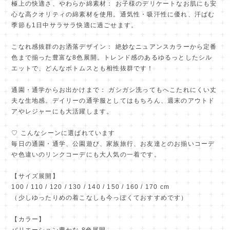
極上の快適さ、やわらか綿素材： お子様のデリケートなお肌にも安
心な高クオリティの綿素材を使用。通気性・吸汗性に優れ、汗ばむ
季節も1日中サラサラ快適に過ごせます。
こなれ感抜群のお洒落デザイン： 絶妙なニュアンスカラーから定番
色まで揃った豊富な8色展開。トレンド感のあるゆるっとしたシル
エットで、どんなボトムスとも相性抜群です！
通園・通学からお出かけまで： ガシガシ洗ってもへこたれにくい丈
夫な生地感。デイリーの通学服としてはもちろん、週末のアウトド
アやレジャーにも大活躍します。
♡ こんなシーンに選ばれています
毎日の通園・通学、公園遊び、家族旅行、お友達とのお揃いコーデ
や色違いのリンクコーデにも大人気の一着です。
【サイズ展開】
100 / 110 / 120 / 130 / 140 / 150 / 160 / 170 cm
（少しゆったりめの着こなしも今っぽくておすすめです）
【カラー】
バリエーション豊かな 8色展開