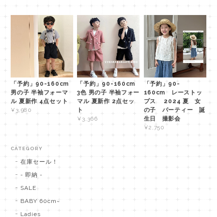
「予約」90-160cm
「予約」90-160cm
「予約」90-
男の子 半袖フォーマ
3色 男の子 半袖フォー
160cm レーストッ
ル 夏新作 4点セット
マル 夏新作 2点セッ
プス 2024 夏 女
ト
の子 パーティー 誕
¥3,980
生日 撮影会
¥3,366
¥2,750
CATEGORY
在庫セール！
- 即納 -
SALE
BABY 60cm~
Ladies