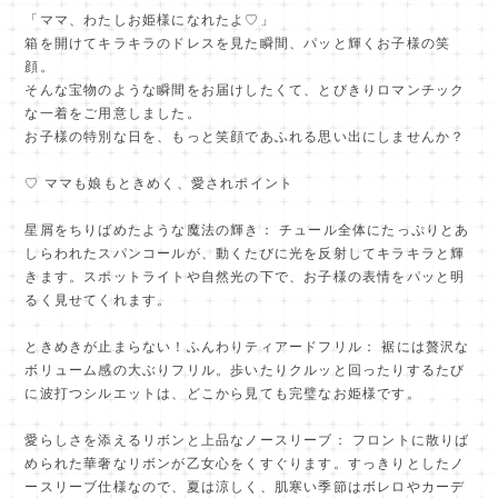
「ママ、わたしお姫様になれたよ♡」
箱を開けてキラキラのドレスを見た瞬間、パッと輝くお子様の笑
顔。
そんな宝物のような瞬間をお届けしたくて、とびきりロマンチック
な一着をご用意しました。
お子様の特別な日を、もっと笑顔であふれる思い出にしませんか？
♡ ママも娘もときめく、愛されポイント
星屑をちりばめたような魔法の輝き： チュール全体にたっぷりとあ
しらわれたスパンコールが、動くたびに光を反射してキラキラと輝
きます。スポットライトや自然光の下で、お子様の表情をパッと明
るく見せてくれます。
ときめきが止まらない！ふんわりティアードフリル： 裾には贅沢な
ボリューム感の大ぶりフリル。歩いたりクルッと回ったりするたび
に波打つシルエットは、どこから見ても完璧なお姫様です。
愛らしさを添えるリボンと上品なノースリーブ： フロントに散りば
められた華奢なリボンが乙女心をくすぐります。すっきりとしたノ
ースリーブ仕様なので、夏は涼しく、肌寒い季節はボレロやカーデ