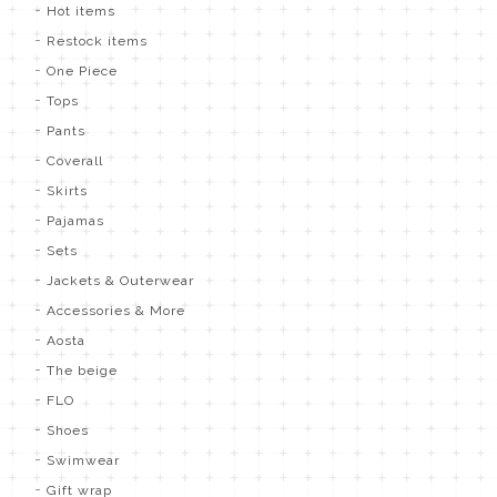
Hot items
Restock items
One Piece
Tops
Pants
Coverall
Skirts
Pajamas
Sets
Jackets & Outerwear
Accessories & More
Aosta
The beige
FLO
Shoes
Swimwear
Gift wrap