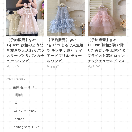
【予約販売】90-
【予約販売】90-
【予約販売】90-
140cm 妖精のような
150cm まるで人魚姫
140cm 妖精が舞い降
可愛さ✨ ふんわりパフ
✨ キラキラ輝く ティ
りたみたい✨ 立体バタ
スリーブとリボンのチ
アードフリル チュー
フライとお花のロマン
ュールワンピ
ルワンピ
チックチュールドレス
¥3,340
¥3,530
¥3,800
CATEGORY
在庫セール！
- 即納 -
SALE
BABY 60cm~
Ladies
Instagram Live