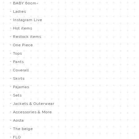
BABY 60cm~
Ladies
Instagram Live
Hot items
Restock items
One Piece
Tops
Pants
Coverall
Skirts
Pajamas
Sets
Jackets & Outerwear
Accessories & More
Aosta
The beige
FLO