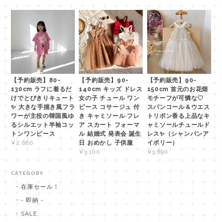
【予約販売】80-
【予約販売】90-
【予約販売】90-
130cm ラフに着るだ
140cm キッズ ドレス
150cm 首元のお花畑
けでとびきりキュート
女の子 チュール ワン
モチーフが可憐な♡
✨ 大きな手描き風フラ
ピース コサージュ 付
スパンコール＆ウエス
ワーが主役の韓国風ゆ
き キャミソール フレ
トリボン香る上品なキ
るシルエット半袖コッ
ア スカート フォーマ
ャミソールチュールド
トンワンピース
ル 結婚式 発表会 誕生
レス✨（シャンパンア
日 おめかし 子供服
イボリー）
¥2,660
¥3,100
¥3,890
CATEGORY
在庫セール！
- 即納 -
SALE