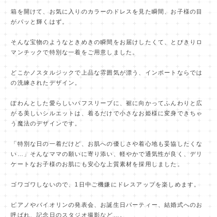
箱を開けて、お気に入りのカラーのドレスを見た瞬間、お子様の目
がパッと輝くはず。
そんな宝物のようなときめきの瞬間をお届けしたくて、とびきりロ
マンチックで特別な一着をご用意しました。
どこかノスタルジックで上品な雰囲気が漂う、インポートならでは
の洗練されたデザイン。
ぽわんとした愛らしいパフスリーブに、裾に向かってふんわりと広
がる美しいシルエットは、着るだけで小さなお姫様に変身できちゃ
う魔法のデザインです。
「特別な日の一着だけど、お肌への優しさや着心地も妥協したくな
い…」そんなママの願いに寄り添い、軽やかで通気性が良く、デリ
ケートなお子様のお肌にも安心な上質素材を採用しました。
ゴワゴワしないので、1日中ご機嫌にドレスアップを楽しめます。
ピアノやバイオリンの発表会、お誕生日パーティー、結婚式へのお
呼ばれ、記念日のスタジオ撮影など…。