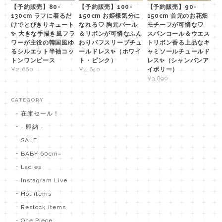
【予約販売】80-
【予約販売】100-
【予約販売】90-
130cm ラフに着るだ
150cm お姫様気分に
150cm 首元のお花畑
けでとびきりキュート
なれる♡ 胸元パール
モチーフが可憐な♡
✨ 大きな手描き風フラ
＆リボンが可憐なふん
スパンコール＆ウエス
ワーが主役の韓国風ゆ
わりパフスリーブチュ
トリボン香る上品なキ
るシルエット半袖コッ
ールドレス✨（ホワイ
ャミソールチュールド
トンワンピース
ト・ピンク）
レス✨（シャンパンア
イボリー）
¥2,660
¥4,640
¥3,890
CATEGORY
在庫セール！
- 即納 -
SALE
BABY 60cm~
Ladies
Instagram Live
Hot items
Restock items
One Piece