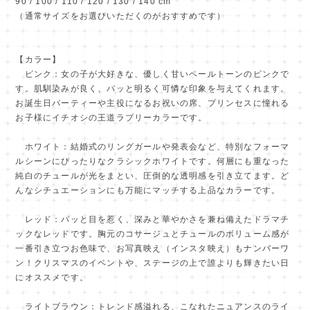
90 / 100 / 110 / 120 / 130 / 140 cm
（通常サイズをお選びいただくのがおすすめです）
【カラー】
ピンク：女の子が大好きな、優しく甘いペールトーンのピンクで
す。肌馴染みが良く、パッと明るく可憐な印象を与えてくれます。
お誕生日パーティーや主役になるお祝いの席、プリンセスに憧れる
お子様にイチオシの王道ラブリーカラーです。
ホワイト：結婚式のリングガールや発表会など、特別なフォーマ
ルシーンにぴったりなクラシックホワイトです。何層にも重なった
純白のチュールが光をまとい、圧倒的な透明感を引き立てます。ど
んなシチュエーションにも万能にマッチする上品なカラーです。
レッド：パッと目を惹く、深みと華やかさを兼ね備えたドラマチ
ックなレッドです。胸元のコサージュとチュールのボリューム感が
一番引き立つお色味で、お写真映え（インスタ映え）もナンバーワ
ン！クリスマスのイベントや、ステージの上で誰よりも輝きたい日
にオススメです。
ライトブラウン：トレンド感溢れる、こなれたニュアンスのライ