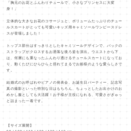
「胸元のお花とふんわりチュールで、小さなプリンセスに大変
身！」
立体的な大きなお花のコサージュと、ボリュームたっぷりのチュー
ルスカートがとっても可愛いキッズ用キャミソールワンピースドレ
スが登場しました！
トップス部分はすっきりとしたキャミソールデザインで、バックの
ストラップがクロスするお洒落な後ろ姿を演出。ウエストから下
は、何層にも重なったふんわり透けるチュールスカートになってお
り、動くたびにひらひらと揺れてまるでお姫様のような愛らしさで
す。
結婚式のお呼ばれやピアノの発表会、お誕生日パーティー、記念写
真の撮影といった特別な日はもちろん、ちょっとしたお出かけのお
めかし服としても大活躍！お子様が主役になれる、可愛さがぎゅっ
と詰まった一着です。
【サイズ展開】