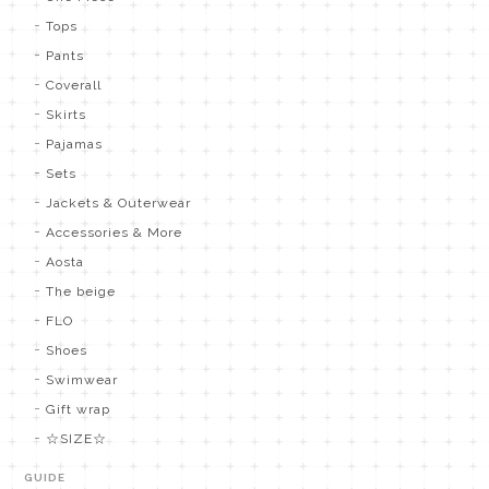
Tops
Pants
Coverall
Skirts
Pajamas
Sets
Jackets & Outerwear
Accessories & More
Aosta
The beige
FLO
Shoes
Swimwear
Gift wrap
☆SIZE☆
GUIDE