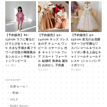
【予約販売】80-
【予約販売】90-
【予約販売】90-
130cm ラフに着るだ
140cm キッズ ドレス
150cm 首元のお花畑
けでとびきりキュート
女の子 チュール ワン
モチーフが可憐な♡
✨ 大きな手描き風フラ
ピース コサージュ 付
スパンコール＆ウエス
ワーが主役の韓国風ゆ
き キャミソール フレ
トリボン香る上品なキ
るシルエット半袖コッ
ア スカート フォーマ
ャミソールチュールド
トンワンピース
ル 結婚式 発表会 誕生
レス✨（シャンパンア
日 おめかし 子供服
イボリー）
¥2,660
¥3,100
¥3,890
CATEGORY
在庫セール！
- 即納 -
SALE
BABY 60cm~