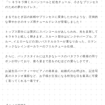
「✨ キラキラ輝くスパンコールと虹色チュール、小さなプリンセス
のための夢かわドレス」
まるでおとぎ話の妖精やプリンセスに変身したかのような、圧倒的
な華やかさのキッズ用チュールドレスが登場しました！
トップス部分には贅沢にスパンコールがあしらわれ、光を反射して
キラキラと眩しく輝きます。スカート部分はピンクやパープル, ブ
ルー, イエローなどの淡いパステルカラーが重なり合った、ロマン
チックなレインボーカラーのフリルチュール仕様。
さらに、バックスタイルには大きなレースのバタフライ模様の羽リ
ボンが付いており、後ろ姿まで息をのむほどの愛らしさです。
お誕生日パーティーやピアノの発表会、結婚式のお呼ばれ、記念写
真のスタジオ撮影など、お子様が主役になる特別な日を最高に可愛
く彩ってくれる一着です。