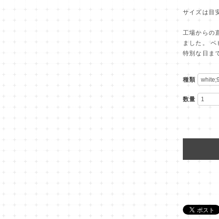
サイズは目
工場からの直
ました。 
特別な日ま
種類
数量