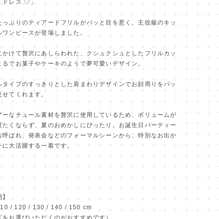
ミドレス ♡」
たっぷりのティアードフリルがパッと目を惹く、主役級のキッ
ルワンピースが登場しました。
にかけて贅沢にあしらわれた、クシュクシュとしたフリルカッ
まるでお菓子やケーキのようで夢可愛いデザイン。
ルタイプのすっきりとした肩まわりデザインでお顔周りをパッ
見せてくれます。
アーなチュール素材を贅沢に使用しているため、ボリュームが
重たくならず、夏のおめかしにぴったり。お誕生日パーティー
お呼ばれ、発表会などのフォーマルシーンから、特別なお出か
チに大活躍する一着です。
開】
110 / 120 / 130 / 140 / 150 cm
ズをお選びいただくのがおすすめです）