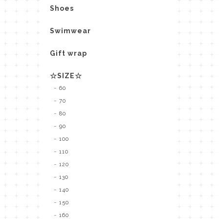
Shoes
Swimwear
Gift wrap
☆SIZE☆
60
70
80
90
100
110
120
130
140
150
160