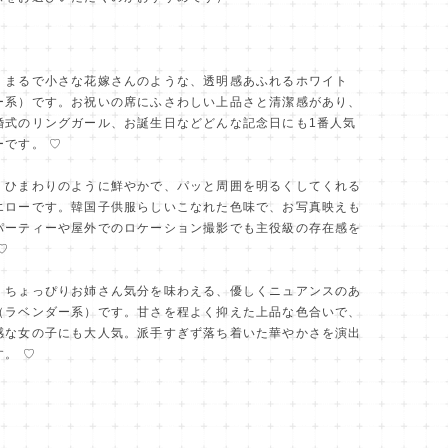
まるで小さな花嫁さんのような、透明感あふれるホワイト
ー系）です。お祝いの席にふさわしい上品さと清潔感があり、
婚式のリングガール、お誕生日などどんな記念日にも1番人気
ーです。 ♡
ひまわりのように鮮やかで、パッと周囲を明るくしてくれる
エローです。韓国子供服らしいこなれた色味で、お写真映えも
パーティーや屋外でのロケーション撮影でも主役級の存在感を
♡
ちょっぴりお姉さん気分を味わえる、優しくニュアンスのあ
（ラベンダー系）です。甘さを程よく抑えた上品な色合いで、
感な女の子にも大人気。派手すぎず落ち着いた華やかさを演出
。 ♡