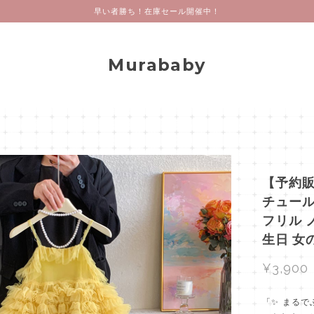
早い者勝ち！在庫セール開催中！
Murababy
【予約販
チュール
フリル 
生日 女
¥3,900
「✨ まる