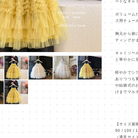
ートなキャ
ボリューム
ズ用チュー
胸元から裾
ティングが
キャミソー
と華やかに
軽やかでシ
ありつつも
や結婚式の
けまでマル
【サイズ展
90 / 100 / 
（通常サイ