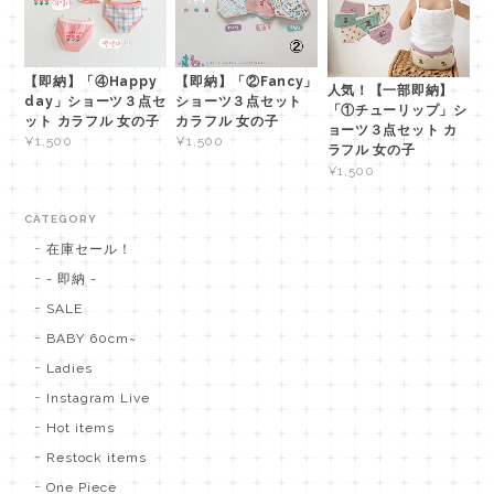
【即納】「④Happy
【即納】「②Fancy」
人気！【一部即納】
day」ショーツ３点セ
ショーツ３点セット
「①チューリップ」シ
ット カラフル 女の子
カラフル 女の子
ョーツ３点セット カ
¥1,500
¥1,500
ラフル 女の子
¥1,500
CATEGORY
在庫セール！
- 即納 -
SALE
BABY 60cm~
Ladies
Instagram Live
Hot items
Restock items
One Piece