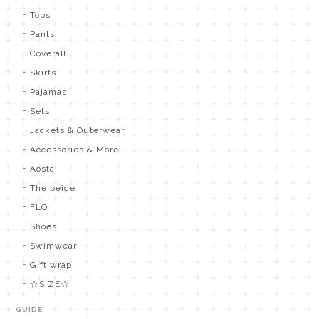
Tops
Pants
Coverall
Skirts
Pajamas
Sets
Jackets & Outerwear
Accessories & More
Aosta
The beige
FLO
Shoes
Swimwear
Gift wrap
☆SIZE☆
GUIDE