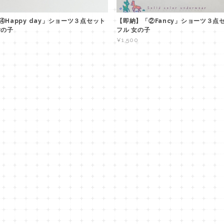
④Happy day」ショーツ３点セット
【即納】「②Fancy」ショーツ３点
女の子
フル 女の子
¥1,500