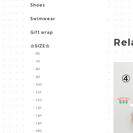
Shoes
Swimwear
Gift wrap
Rel
☆SIZE☆
60
70
80
90
100
110
120
130
140
150
160