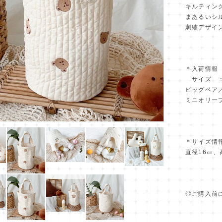
キルティン
まあるいシ
刺繍デザイ
＊入荷情報
サイズ ：
ビッグベア
ミニオリー
＊サイズ情
直径16㎝、
◎ご購入前