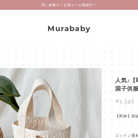
早い者勝ち！在庫セール開催中！
Murababy
人気♪【
国子供
¥1,340
【即納】刺
コットン素