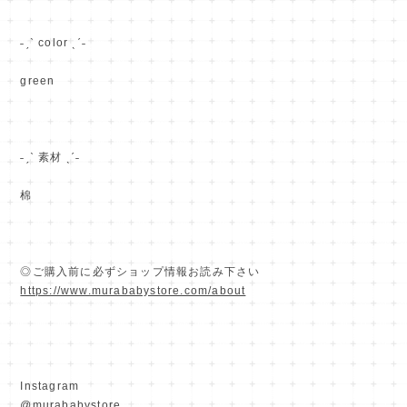
˗ˏˋ color ˎˊ˗
green
˗ˏˋ 素材 ˎˊ˗
棉
◎ご購入前に必ずショップ情報お読み下さい
https://www.murababystore.com/about
Instagram
@murababystore