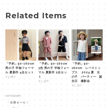
Related Items
「予約」90-160cm
「予約」90-160cm
「予約」90-
男の子 半袖フォーマ
3色 男の子 半袖フォー
160cm レーストッ
ル 夏新作 4点セット
マル 夏新作 2点セッ
プス 2024 夏 女
ト
の子 パーティー 誕
¥3,980
生日 撮影会
¥3,366
¥2,750
CATEGORY
在庫セール！