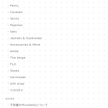
Pants
Coverall
Skirts
Pajamas
Sets
Jackets & Outerwear
Accessories & More
Aosta
The beige
FLO
Shoes
Swimwear
Gift wrap
☆SIZE☆
GUIDE
子供服のMurababyについて