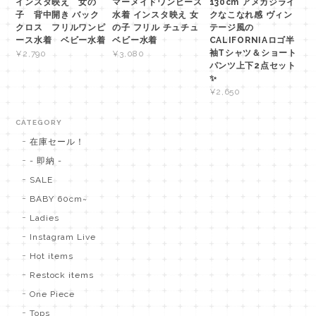
インスタ映え 女の
マーメイドワンピース
130cm アメカジライ
子 背中開き バック
水着 インスタ映え 女
クなこなれ感 ヴィン
クロス フリルワンピ
の子 フリル チュチュ
テージ風の
ース水着 ベビー水着
ベビー水着
CALIFORNIAロゴ半
袖Tシャツ＆ショート
¥2,790
¥3,080
パンツ上下2点セット
✨
¥2,650
CATEGORY
在庫セール！
- 即納 -
SALE
BABY 60cm~
Ladies
Instagram Live
Hot items
Restock items
One Piece
Tops