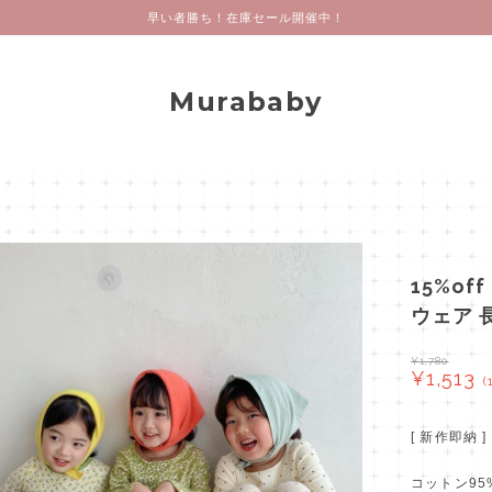
早い者勝ち！在庫セール開催中！
Murababy
15%of
ウェア 長
¥1,780
¥1,513
(
[ 新作即納 
コットン9