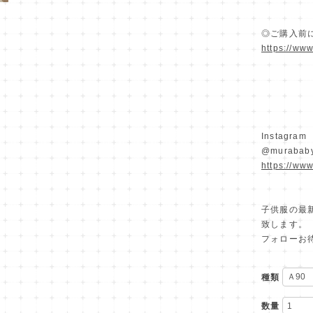
◎ご購入前
https://ww
Instagram
@murababy
https://ww
子供服の最新
致します。
フォローお待
種類
数量