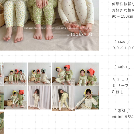
伸縮性抜群
お好きな柄
90～150
˗ˏˋ size ˎˊ˗
９０／１０
˗ˏˋ color ˎˊ˗
Ａ チェリー
Ｂ リーフ
C ほし
˗ˏˋ 素材 ˎˊ˗
cotton 95%