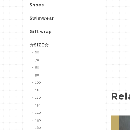
Shoes
Swimwear
Gift wrap
☆SIZE☆
60
70
80
90
100
110
Rel
120
130
140
150
160