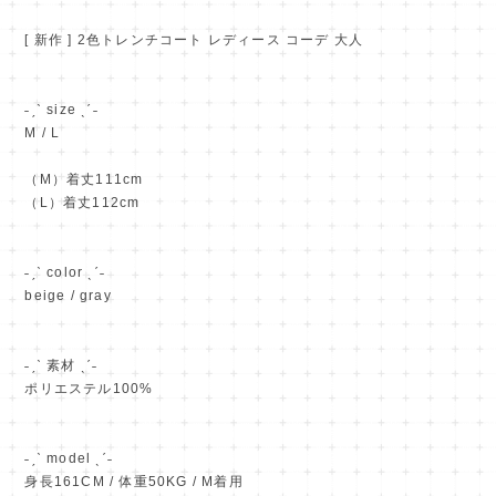
[ 新作 ] 2色トレンチコート レディース コーデ 大人
˗ˏˋ size ˎˊ˗
M / L
（M）着丈111cm
（L）着丈112cm
˗ˏˋ color ˎˊ˗
beige / gray
˗ˏˋ 素材 ˎˊ˗
ポリエステル100%
˗ˏˋ model ˎˊ˗
身長161CM / 体重50KG / M着用