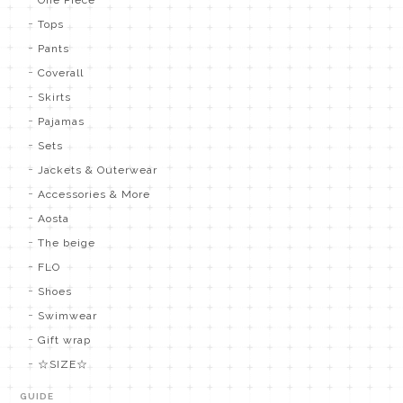
Tops
Pants
Coverall
Skirts
Pajamas
Sets
Jackets & Outerwear
Accessories & More
Aosta
The beige
FLO
Shoes
Swimwear
Gift wrap
☆SIZE☆
GUIDE