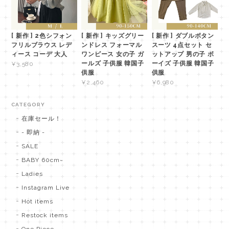
[ 新作 ] 2色シフォン
[ 新作 ] キッズグリー
[ 新作 ] ダブルボタン
フリルブラウス レデ
ンドレス フォーマル
スーツ 4点セット セ
ィース コーデ 大人
ワンピース 女の子 ガ
ットアップ 男の子 ボ
ールズ 子供服 韓国子
ーイズ 子供服 韓国子
¥3,580
供服
供服
¥2,460
¥6,980
CATEGORY
在庫セール！
- 即納 -
SALE
BABY 60cm~
Ladies
Instagram Live
Hot items
Restock items
One Piece