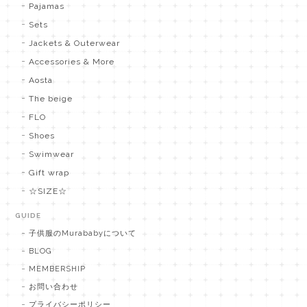
Pajamas
Sets
Jackets & Outerwear
Accessories & More
Aosta
The beige
FLO
Shoes
Swimwear
Gift wrap
☆SIZE☆
GUIDE
子供服のMurababyについて
BLOG
MEMBERSHIP
お問い合わせ
プライバシーポリシー