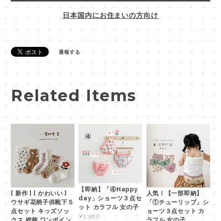
日本国内にお住まいの方向け
通報する
Related Items
【即納】「④Happy
[ 新作 ] [ かわいい ]
人気！【一部即納】
day」ショーツ３点セ
ウサギ花柄子供靴下５
「①チューリップ」シ
ット カラフル 女の子
点セット キッズソッ
ョーツ３点セット カ
¥1,500
クス 総柄 ワンポイン
ラフル 女の子