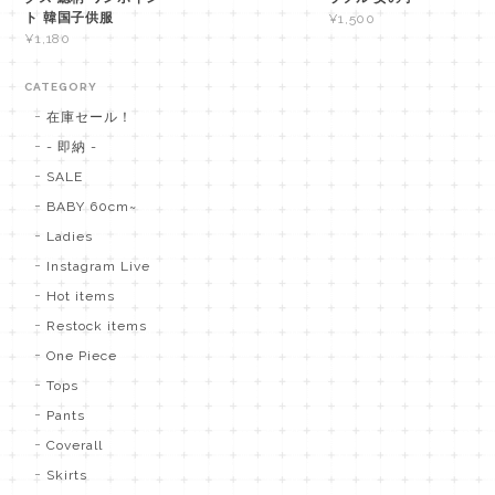
ト 韓国子供服
¥1,500
¥1,180
CATEGORY
在庫セール！
- 即納 -
SALE
BABY 60cm~
Ladies
Instagram Live
Hot items
Restock items
One Piece
Tops
Pants
Coverall
Skirts