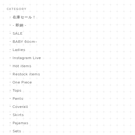
CATEGORY
在庫セール！
- 即納 -
SALE
BABY 60cm~
Ladies
Instagram Live
Hot items
Restock items
One Piece
Tops
Pants
Coverall
Skirts
Pajamas
Sets