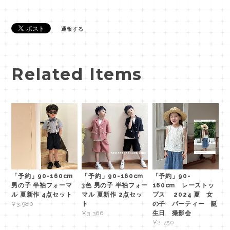
通報する
Related Items
「予約」90-160cm
「予約」90-160cm
「予約」90-
男の子 半袖フォーマ
3色 男の子 半袖フォー
160cm レーストッ
ル 夏新作 4点セット
マル 夏新作 2点セッ
プス 2024 夏 女
ト
の子 パーティー 誕
¥3,980
生日 撮影会
¥3,366
¥2,750