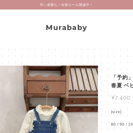
早い者勝ち！在庫セール開催中！
Murababy
「予約」
春夏 ベ
¥2,400
[size]
80 / 90 / 1