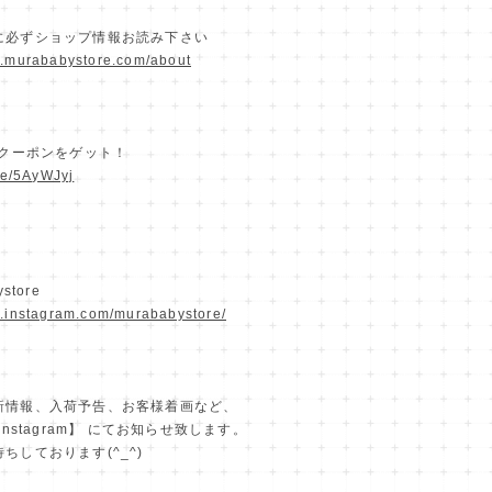
に必ずショップ情報お読み下さい
w.murababystore.com/about
定クーポンをゲット！
.ee/5AyWJyj
store
w.instagram.com/murababystore/
新情報、入荷予告、お客様着画など、
Instagram】 にてお知らせ致します。
ちしております(^_^)