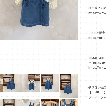
◎ご購入前
https://ww
LINEで限
https://lin
Instagram
@murababy
https://ww
子供服の最
【LINE】【
フォローお待