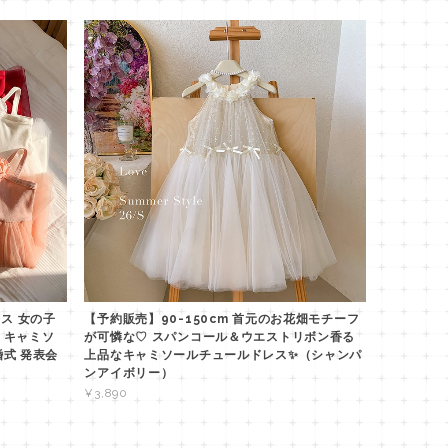
レス 女の子
【予約販売】90-150cm 首元のお花畑モチーフ
 キャミソ
が可憐な♡ スパンコール＆ウエストリボン香る
婚式 発表会
上品なキャミソールチュールドレス✨（シャンパ
ンアイボリー）
¥3,890