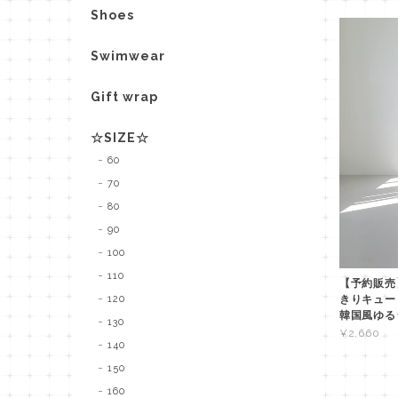
Shoes
Swimwear
Gift wrap
☆SIZE☆
60
70
80
90
100
110
【予約販売】
120
きりキュー
韓国風ゆる
130
¥2,660
140
150
160