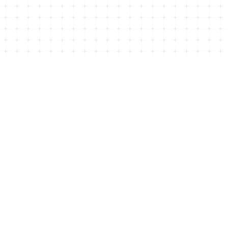
©子供服のMurababy