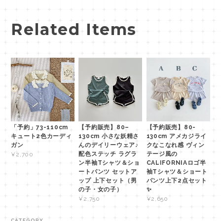
Related Items
「予約」73-110cm
【予約販売】80–
【予約販売】80-
キュート2色カーディ
130cm 小さな妖精さ
130cm アメカジライ
ガン
んのデイリーウェア♪
クなこなれ感 ヴィン
配色ステッチ ラグラ
テージ風の
¥2,700
ン半袖Tシャツ＆ショ
CALIFORNIAロゴ半
ートパンツ セットア
袖Tシャツ＆ショート
ップ 上下セット（男
パンツ上下2点セット
の子・女の子）
✨
¥2,750
¥2,650
CATEGORY