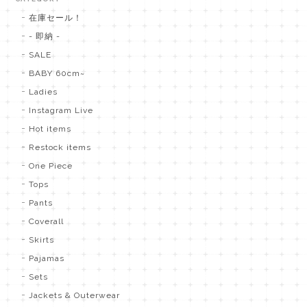
在庫セール！
- 即納 -
SALE
BABY 60cm~
Ladies
Instagram Live
Hot items
Restock items
One Piece
Tops
Pants
Coverall
Skirts
Pajamas
Sets
Jackets & Outerwear