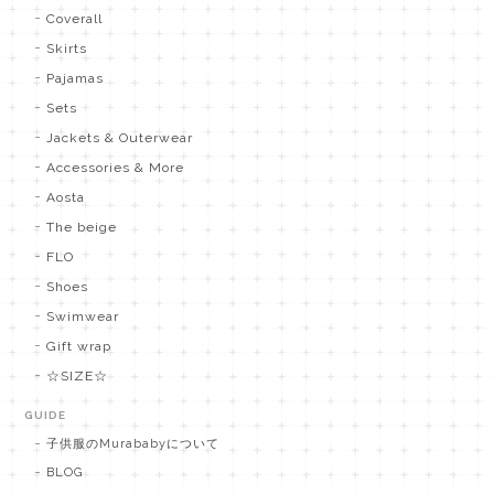
Coverall
Skirts
Pajamas
Sets
Jackets & Outerwear
Accessories & More
Aosta
The beige
FLO
Shoes
Swimwear
Gift wrap
☆SIZE☆
GUIDE
子供服のMurababyについて
BLOG