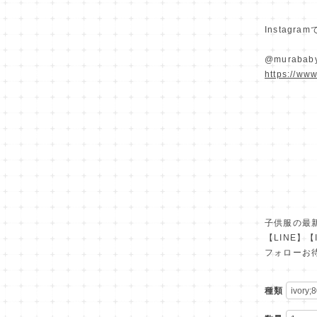
Instag
@murababy
https://ww
子供服の最
【LINE】【
フォローお待
種類