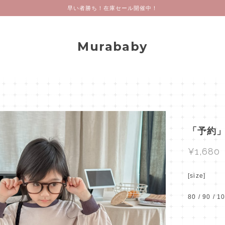
早い者勝ち！在庫セール開催中！
Murababy
「予約」
¥1,680
[size]
80 / 90 / 1