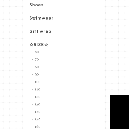
Shoes
Swimwear
Gift wrap
☆SIZE☆
60
70
80
90
100
110
120
130
140
150
160