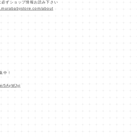
に必ずショップ情報お読み下さい
w.murababystore.com/about
募集中！
.ee/5AyWJyj